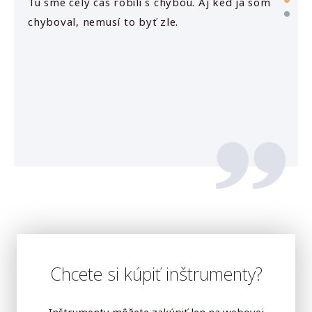
Tu sme celý čas robili s chybou. Aj keď ja som
Silné 
dem
chyboval, nemusí to byť zle.
názory
itok
Upevni
žiť a
ktorú s
.
a
Chcete si kúpiť inštrumenty?