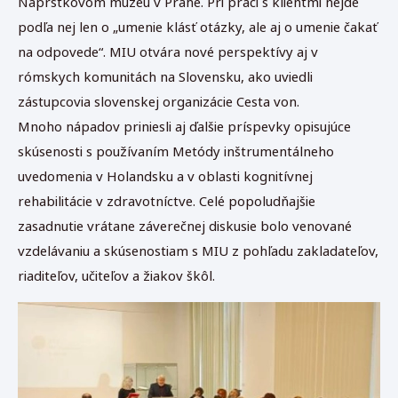
Náprstkovom múzeu v Prahe. Pri práci s klientmi nejde
podľa nej len o „umenie klásť otázky, ale aj o umenie čakať
na odpovede“. MIU otvára nové perspektívy aj v
rómskych komunitách na Slovensku, ako uviedli
zástupcovia slovenskej organizácie Cesta von.
Mnoho nápadov priniesli aj ďalšie príspevky opisujúce
skúsenosti s používaním Metódy inštrumentálneho
uvedomenia v Holandsku a v oblasti kognitívnej
rehabilitácie v zdravotníctve. Celé popoludňajšie
zasadnutie vrátane záverečnej diskusie bolo venované
vzdelávaniu a skúsenostiam s MIU z pohľadu zakladateľov,
riaditeľov, učiteľov a žiakov škôl.