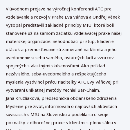
V úvodnom prejave na výročnej konferencii ATC pre
vzdelávanie a rozvoj v Prahe Eva Váňová a Ondřej Věnek
Vysopal predstavili základné princípy MIU, ktoré boli
stanovené už na samom začiatku vzdelávacej praxe našej
materskej organizácie: nehodnotiaci prístup, kladenie
otázok a premosťovanie sú zamerané na klienta a jeho
uvedomenie si seba samého, ostatných ľudí a vzorcov
spojených s vlastnými skúsenosťami. Ako príklad
nezávislého, seba-uvedomelého a rešpektujúceho
myslenia vyzdvihol prácu riaditeľky ATC Evy Váňovej pri
vytváraní unikátnej metódy Yechiel Bar-Chaim.
Jana Kružliaková, predsedníčka občianskeho združenia
Myslenie pre život, informovala o najnovších aktivitách
súvisiacich s MIU na Slovensku a podelila sa o svoje
poznatky z dlhoročnej praxe s klientmi s plnou sálou v