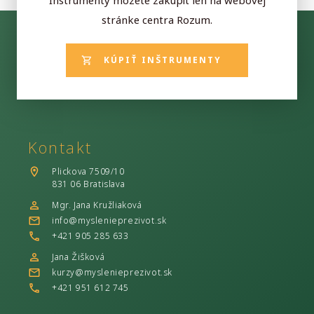
Inštrumenty môžete zakúpiť len na webovej
stránke centra Rozum.
KÚPIŤ INŠTRUMENTY
Kontakt
Plickova 7509/10
831 06 Bratislava
Mgr. Jana Kružliaková
info@myslenieprezivot.sk
+421 905 285 633
Jana Žišková
kurzy@myslenieprezivot.sk
+421 951 612 745