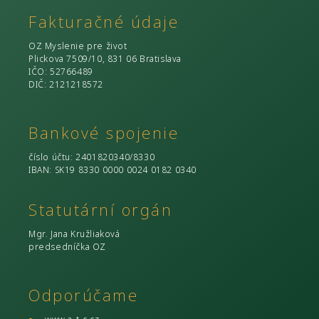
Fakturačné údaje
OZ Myslenie pre život
Plickova 7509/10, 831 06 Bratislava
IČO
: 52766489
DIČ
: 2121218572
Bankové spojenie
číslo účtu
: 2401820340/8330
IBAN: SK19 8330 0000 0024 0182 0340
Statutární orgán
Mgr. Jana Kružliaková
predsedníčka OZ
Odporúčame