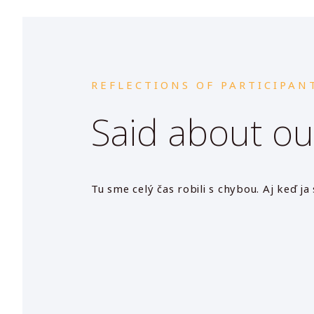
REFLECTIONS OF PARTICIPAN
Said about ou
to byť zle.
Otázky a s tým spojené nehodnotenie...O
odpovede. Pre mňa je to zážitok ako učite
zažila som a teraz viem, čo je nehodnotiť
nehodnotím a hodnotila som.