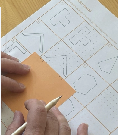
vnímať a rešpektovať názory, kde sa ten jednotlivec
to moju predstavu o tímovej práci, ktorú som si aj užila.