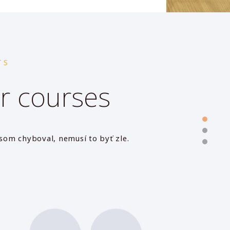
TS
r courses
tázka -- a s kľudom budem čakať na ich
Silné uvedomenie: 
ľky, že som chcela niečo nové zažiť a
nachádza. Upevnilo 
. Predtým som si myslela, že